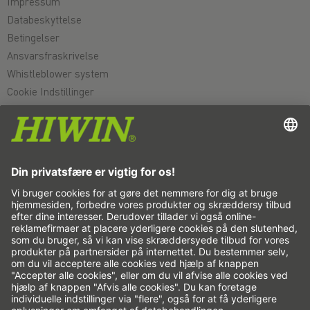
Impressum
Databeskyttelse
Betingelser
Ansvarsfraskrivelse
Whistleblower system
Cookie Indstillinger
Lineærakser og lineæraksesystemer
Præcisionsakser og præcisionssystemer
Elektriske aktuatorer
Rundborde
Servomotorer
Profilføringer
Kugleskruer
Servodrev
Reduktionsgear
Torque motorer
Linearmotorer