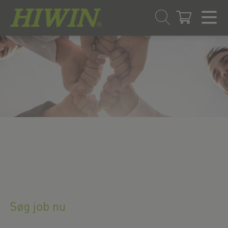
Gå
Spring
til
til
indhold
navigationsmenuen
Søg job nu