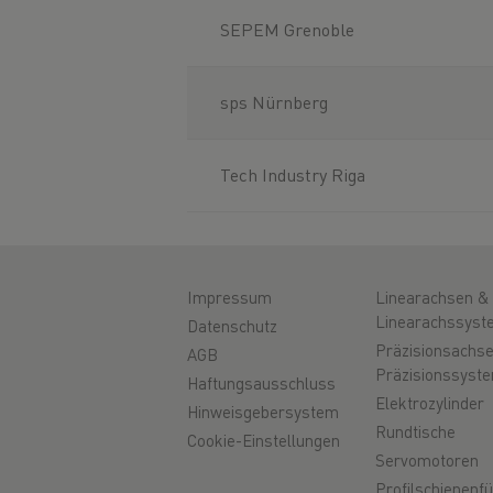
SEPEM Grenoble
sps Nürnberg
Tech Industry Riga
Impressum
Linearachsen &
Linearachssyst
Datenschutz
Präzisionsachs
AGB
Präzisionssyst
Haftungsausschluss
Elektrozylinder
Hinweisgebersystem
Rundtische
Cookie-Einstellungen
Servomotoren
Profilschienenf