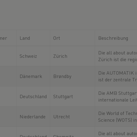
mer
Land
Ort
Beschreibung
Die all about aut
Schweiz
Zürich
Zürich ist die reg
Fachmesse für
Industrieautomati
Die AUTOMATIK i
Dänemark
Brøndby
Robotik und Digit
ist der zentrale T
– und der
für Fachleute aus
Bereichen Automa
Die AMB Stuttgart
Deutschland
Stuttgart
und Robotik.
internationale Le
Metallbearbeitung
zentraler Treffpu
Die World of Tech
Niederlande
Utrecht
alle, die ihre Fert
Science (WOTS) in
zukunftssicher ge
ist die führende P
möchten.
für Innovationen i
Die all about auto
Deutschland
Chemnitz