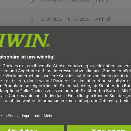
29.09.2026
01.10.2026
A1 | 407
06.10.2026
08.10.2026
XXL | J08
06.10.2026
09.10.2026
13.10.2026
15.10.2026
3 | A76
20.10.2026
23.10.2026
11 | C25
22.10.2026
24.10.2026
Arena Foyer | C5