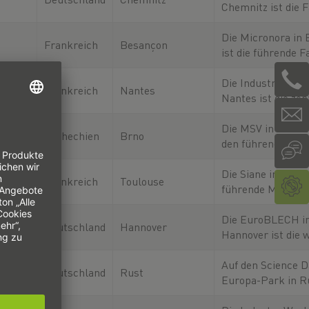
Bereichen Automa
Chemnitz ist die
Robotik und indus
für industrielle
Technologien.
Automatisierung i
Die Micronora in
Frankreich
Besançon
Region und der id
ist die führende 
Treffpunkt für
für Mikrotechnik,
Präzisionsbearbe
Die Industrie Gra
Frankreich
Nantes
innovative
Nantes ist die zen
Fertigungslösung
Fachmesse für ind
Technologien,
Die MSV in Brno z
Tschechien
Brno
Automatisierung 
den führenden
Fertigungslösung
Industriemessen 
Westen Frankreic
Mitteleuropa und 
Die Siane in Toulo
Frankreich
Toulouse
Unternehmen,
führende Messe fü
Technologieexper
Industrie im Süd
Anwender zusamm
Frankreichs und z
Die EuroBLECH i
Deutschland
Hannover
sich mit
Unternehmen, wie
Hannover ist die 
führende Fachmes
Blechbearbeitungs
Auf den Science D
Deutschland
Rust
Die Branche steht
Europa-Park in R
erwarten dich sp