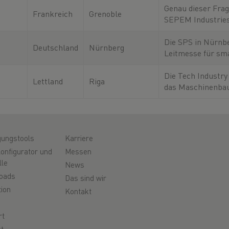
gezeigt,
Hertogenbosch. Si
Genau dieser Frag
Frankreich
Grenoble
internationale Au
SEPEM Industries
sowie Forschungs
Grenoble nach – d
führende Fachmes
Die SPS in Nürnbe
Deutschland
Nürnberg
industrielle Lösu
Leitmesse für sm
Frankreich.
digitale Automati
Hier dreht sich al
Die Tech Industry 
Lettland
Riga
Zukunft der
das Maschinenba
Metallverarbeitu
in Lettland und 
internationale
gungstools
Karriere
onfigurator und
Messen
lle
News
oads
Das sind wir
ion
Kontakt
rt