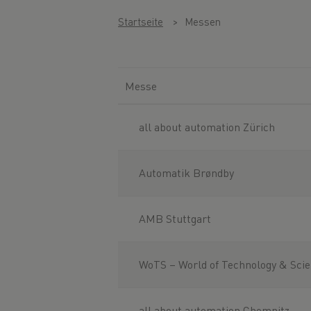
Startseite
Messen
Messe
all about automation Zürich
Automatik Brøndby
AMB Stuttgart
WoTS – World of Technology & Sci
all about automation Chemnitz