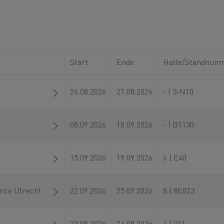
Start
Ende
Halle/Standnum
26.08.2026
27.08.2026
- | 3-N10
08.09.2026
10.09.2026
- | B1130
15.09.2026
19.09.2026
6 | E40
ence Utrecht
22.09.2026
25.09.2026
8 | 8E023
23.09.2026
24.09.2026
1 | 211