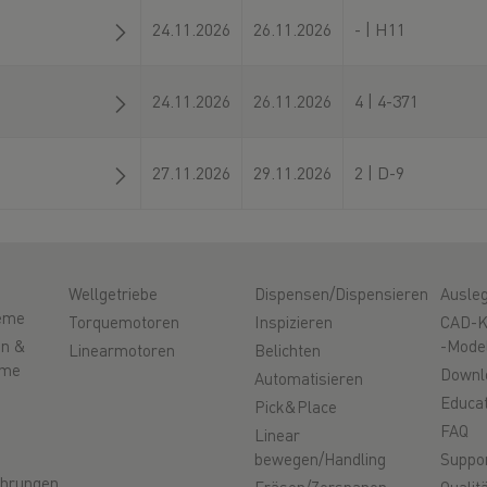
24.11.2026
26.11.2026
- | H11
24.11.2026
26.11.2026
4 | 4-371
27.11.2026
29.11.2026
2 | D-9
Wellgetriebe
Dispensen/Dispensieren
Ausle
eme
Torquemotoren
Inspizieren
CAD-K
en &
-Mode
Linearmotoren
Belichten
eme
Downl
Automatisieren
Educat
Pick&Place
FAQ
Linear
bewegen/Handling
Suppo
ührungen