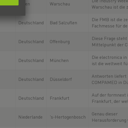
Experimente, inte
Die Industry Week
Polen
Warschau
Stationen und fas
Warschau ist die 
Plattform für die
Fertigungsindustr
Die FMB ist die ze
Deutschland
Bad Salzuflen
Osteuropa. Hier tr
Fachmesse für de
Unternehmen,
Maschinenbau und
Zulieferindustrie.
Diese Frage steht
Deutschland
Offenburg
sich alles um die
Mittelpunkt der C
Entwicklung und
Messe an der Hoc
Offenburg. Dich e
Die electronica i
Deutschland
München
spannende Einblic
ist die weltweit f
Unternehmen aus
Messe für Elektr
Elektronikfertigu
Antworten liefert 
Deutschland
Düsseldorf
dreht sich alles
COMPAMED in Düs
die führende inter
Fachmesse für Zul
Auf der formnext 
Deutschland
Frankfurt
der Medizintechn
Frankfurt, der we
führenden Leitme
additive Fertigung
Genau dieser
Niederlande
's-Hertogenbosch
industrielle 3D-
Herausforderung
Drucktechnologie
sich die Precisieb