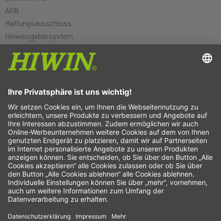
AGB
Haftungsausschluss
Hinweisgebersystem
Cookie-Einstellungen
Linearachsen & Linearachssysteme
Präzisionsachsen & Präzisionssysteme
Elektrozylinder
Rundtische
Servomotoren
Profilschienenführungen
Kugelgewindetriebe
Antriebsverstärker
Wellgetriebe
Torquemotoren
Linearmotoren
Dispensen/Dispensieren