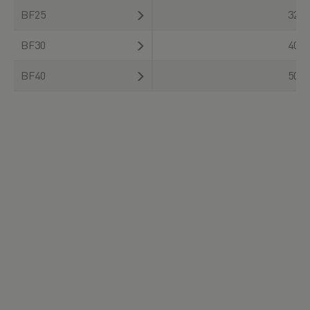
BF25
32
BF30
40
BF40
50