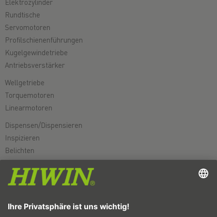
Elektrozylinder
Rundtische
Servomotoren
Profilschienenführungen
Kugelgewindetriebe
Antriebsverstärker
Wellgetriebe
Torquemotoren
Linearmotoren
Dispensen/Dispensieren
Inspizieren
Belichten
Automatisieren
Pick&Place
Linear bewegen/Handling
Fräsen/Zerspanen
Schneiden