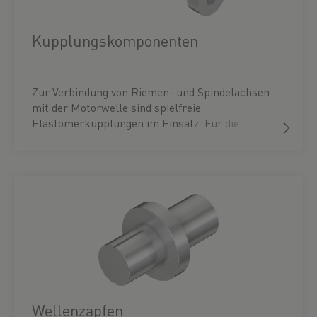
Kupplungskomponenten
Zur Verbindung von Riemen- und Spindelachsen
mit der Motorwelle sind spielfreie
Elastomerkupplungen im Einsatz. Für die
motorseitige Befestigung der
schwingungsdämpfenden Kupplungen wird eine
Klemmnabe benötigt, für die achsseitige
Befestigung hingegen sind – je nach Achse –
unterschiedliche Naben vorgesehen: Handelt es
sich um Riemenachsen, eignen sich Spreiznaben,
bei Spindelachsen stehen Klemmnaben zur
Verfügung. Zwischen den beiden
Kupplungselementen sorgt ein
Elastomerzahnkranz für eine spielfreie,
durchschlagsichere sowie gedämpfte Verbindung.
Wellenzapfen